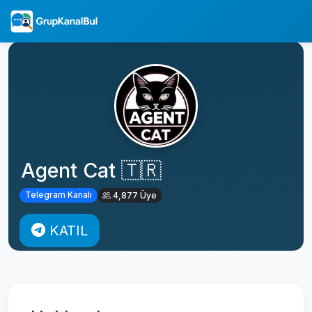
Agent Cat 🇹🇷
Telegram Kanalı
4,877 Üye
KATIL