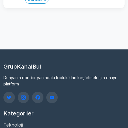
GrupKanalBul
Dünyanın dört bir yanındaki toplulukları keşfetmek için en iyi
platform
Kategoriler
Teknoloji