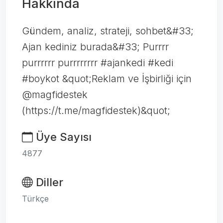
Hakkında
Gündem, analiz, strateji, sohbet&#33;
Ajan kediniz burada&#33; Purrrr
purrrrrr purrrrrrrr #ajankedi #kedi
#boykot &quot;Reklam ve İşbirliği için
@magfidestek
(https://t.me/magfidestek)&quot;
Üye Sayısı
4877
Diller
Türkçe