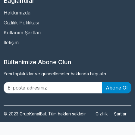
Bağlantılar
Hakkımızda
Gizlilik Politikası
Kullanım Şartları
İletişim
Bültenimize Abone Olun
Yeni topluluklar ve güncellemeler hakkında bilgi alın
Abone Ol
© 2023 GrupKanalBul. Tüm hakları saklıdır
Gizlilik
Şartlar