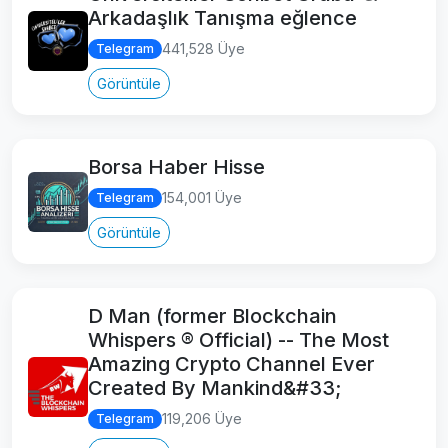
Arkadaşlık Tanışma eğlence
441,528 Üye
Telegram
Görüntüle
Borsa Haber Hisse
154,001 Üye
Telegram
Görüntüle
D Man (former Blockchain
Whispers ® Official) -- The Most
Amazing Crypto Channel Ever
Created By Mankind&#33;
119,206 Üye
Telegram