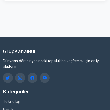
GrupKanalBul
Dünyanın dört bir yanındaki toplulukları keşfetmek için en iyi
platform
Kategoriler
Teknoloji
Kripto