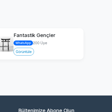
Fantastik Gençler
200 Üye
WhatsApp
Görüntüle
Bültenimize Abone Olun