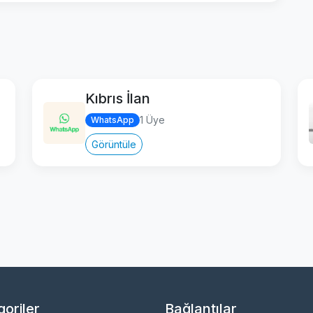
Kıbrıs İlan
1 Üye
WhatsApp
Görüntüle
oriler
Bağlantılar