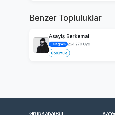
Benzer Topluluklar
Asayiş Berkemal
264,270 Üye
Telegram
Görüntüle
GrupKanalBul
Kateg