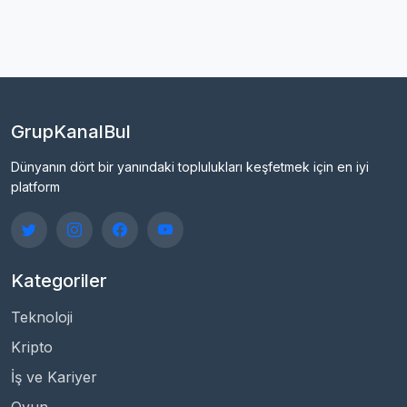
GrupKanalBul
Dünyanın dört bir yanındaki toplulukları keşfetmek için en iyi
platform
Kategoriler
Teknoloji
Kripto
İş ve Kariyer