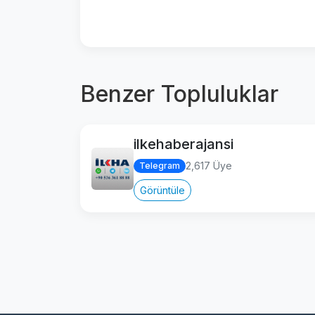
Benzer Topluluklar
ilkehaberajansi
2,617 Üye
Telegram
Görüntüle