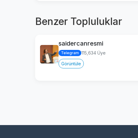
Benzer Topluluklar
saidercanresmi
115,634 Üye
Telegram
Görüntüle