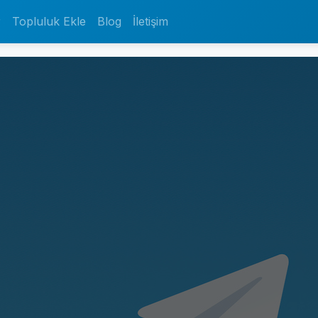
r
Topluluk Ekle
Blog
İletişim