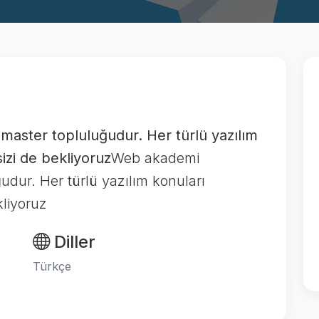
aster topluluğudur. Her türlü yazılım
izi de bekliyoruz
Web akademi
udur. Her türlü yazılım konuları
kliyoruz
Diller
Türkçe