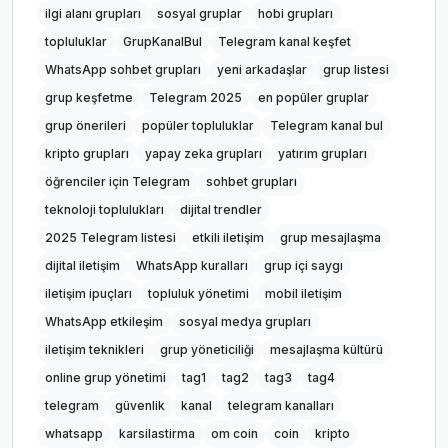
ilgi alanı grupları
sosyal gruplar
hobi grupları
topluluklar
GrupKanalBul
Telegram kanal keşfet
WhatsApp sohbet grupları
yeni arkadaşlar
grup listesi
grup keşfetme
Telegram 2025
en popüler gruplar
grup önerileri
popüler topluluklar
Telegram kanal bul
kripto grupları
yapay zeka grupları
yatırım grupları
öğrenciler için Telegram
sohbet grupları
teknoloji toplulukları
dijital trendler
2025 Telegram listesi
etkili iletişim
grup mesajlaşma
dijital iletişim
WhatsApp kuralları
grup içi saygı
iletişim ipuçları
topluluk yönetimi
mobil iletişim
WhatsApp etkileşim
sosyal medya grupları
iletişim teknikleri
grup yöneticiliği
mesajlaşma kültürü
online grup yönetimi
tag1
tag2
tag3
tag4
telegram
güvenlik
kanal
telegram kanalları
whatsapp
karsilastirma
om coin
coin
kripto