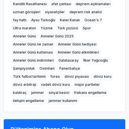
Kandilli Rasathanesi
afet çantası
deprem açıklamaları
uzman görüşleri
siyasetçiler
deprem risk analizi
fay hattı
Aysu Türkoğlu
Kaiwi Kanalı
Ocean's 7
Ultra maraton
Yüzme
Türk yüzücü
Spor
Anneler Günü
Anneler Günü 2025
Anneler Günü ne zaman
Anneler Günü hediyesi
Anneler Günü kutlaması
Anneler Günü etkinlikleri
Anneler Günü indirimleri
Galatasaray
İlker Yağcıoğlu
Şampiyonluk
Osimhen
Fenerbahçe
Türk futbol tarihinin
forex
döviz piyasası
döviz kuru
döviz arbitrajı
vadeli döviz kuru
major pariteler
kaldıraç
jammer
sinyal kesici
frekans engelleme
iletişim engelleme
jammer kullanımı