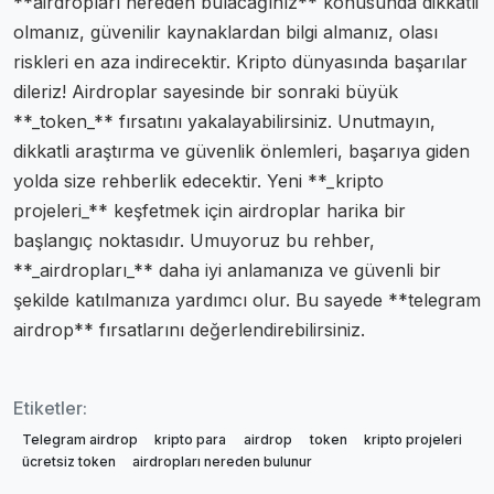
**airdropları nereden bulacağınız** konusunda dikkatli
olmanız, güvenilir kaynaklardan bilgi almanız, olası
riskleri en aza indirecektir. Kripto dünyasında başarılar
dileriz! Airdroplar sayesinde bir sonraki büyük
**_token_** fırsatını yakalayabilirsiniz. Unutmayın,
dikkatli araştırma ve güvenlik önlemleri, başarıya giden
yolda size rehberlik edecektir. Yeni **_kripto
projeleri_** keşfetmek için airdroplar harika bir
başlangıç noktasıdır. Umuyoruz bu rehber,
**_airdropları_** daha iyi anlamanıza ve güvenli bir
şekilde katılmanıza yardımcı olur. Bu sayede **telegram
airdrop** fırsatlarını değerlendirebilirsiniz.
Etiketler:
Telegram airdrop
kripto para
airdrop
token
kripto projeleri
ücretsiz token
airdropları nereden bulunur