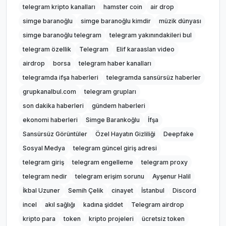
telegram kripto kanalları
hamster coin
air drop
simge baranoğlu
simge baranoğlu kimdir
müzik dünyası
simge baranoğlu telegram
telegram yakınındakileri bul
telegram özellik
Telegram
Elif karaaslan video
airdrop
borsa
telegram haber kanalları
telegramda ifşa haberleri
telegramda sansürsüz haberler
grupkanalbul.com
telegram grupları
son dakika haberleri
gündem haberleri
ekonomi haberleri
Simge Barankoğlu
İfşa
Sansürsüz Görüntüler
Özel Hayatın Gizliliği
Deepfake
Sosyal Medya
telegram güncel giriş adresi
telegram giriş
telegram engelleme
telegram proxy
telegram nedir
telegram erişim sorunu
Ayşenur Halil
İkbal Uzuner
Semih Çelik
cinayet
İstanbul
Discord
incel
akıl sağlığı
kadına şiddet
Telegram airdrop
kripto para
token
kripto projeleri
ücretsiz token