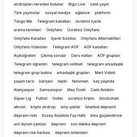
airdropları nereden bulunur
Bigo Live
canlı yayın
Türk yayıncılar
sosyal medya
eğlence
platform
Tango Me
Telegram kanalları
ücretsiz içerik
arama terimleri
Onlyfans
Ücretsiz Onlyfans
Onlyfans Kanalları
İçerik Sızıntısı
Onlyfans Alternatifleri
Onlyfans Videoları
Telegram AÖF
AÖF kanalları
Açıköğretim
Çıkmış sorular
Ders notları
AÖF grupları
Telegram öğrenim
telegram sohbet
telegram arkadaşlık
telegram grup bulma
arkadaşlık grupları
Mert Vidinli
yaşam tarzı
kariyeri
tepki
fenomen
kaç yaşında
Alanyaspor
Samsunspor
Maç Özeti
Canlı Anlatım
Süper Lig
Futbol
Goller
ücretsiz kripto
blockchain
altcoin
kripto airdrop
artçı şoklar
İstanbul depremi
deprem riski
Kuzey Anadolu Fay Hattı
bina güçlendirme
acil durum çantası
deprem
son dakika deprem
deprem risk haritası
deprem önlemleri