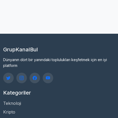
GrupKanalBul
Dünyanın dört bir yanındaki toplulukları keşfetmek için en iyi
platform
Kategoriler
Teknoloji
Kripto