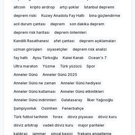
altcoin
kripto airdrop
artçı şoklar
İstanbul depremi
deprem riski
Kuzey Anadolu Fay Hattı
bina güçlendirme
acil durum çantası
deprem
son dakika deprem
deprem risk haritası
deprem önlemleri
Kandilli Rasathanesi
afet çantası
deprem açıklamaları
uzman görüşleri
siyasetçiler
deprem risk analizi
fay hattı
Aysu Türkoğlu
Kaiwi Kanalı
Ocean's 7
Ultra maraton
Yüzme
Türk yüzücü
Spor
Anneler Günü
Anneler Günü 2025
Anneler Günü ne zaman
Anneler Günü hediyesi
Anneler Günü kutlaması
Anneler Günü etkinlikleri
Anneler Günü indirimleri
Galatasaray
İlker Yağcıoğlu
Şampiyonluk
Osimhen
Fenerbahçe
Türk futbol tarihinin
forex
döviz piyasası
döviz kuru
döviz arbitrajı
vadeli döviz kuru
major pariteler
kaldıraç
jammer
sinyal kesici
frekans engelleme