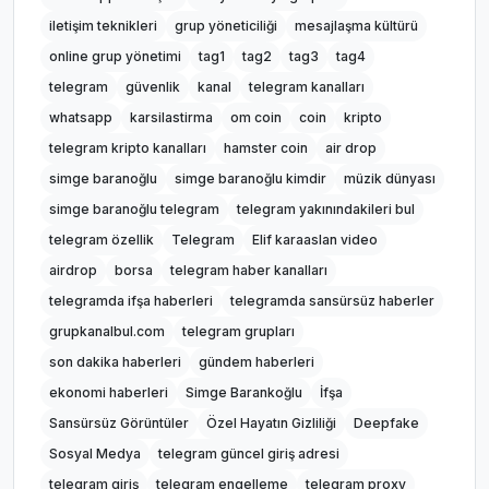
iletişim teknikleri
grup yöneticiliği
mesajlaşma kültürü
online grup yönetimi
tag1
tag2
tag3
tag4
telegram
güvenlik
kanal
telegram kanalları
whatsapp
karsilastirma
om coin
coin
kripto
telegram kripto kanalları
hamster coin
air drop
simge baranoğlu
simge baranoğlu kimdir
müzik dünyası
simge baranoğlu telegram
telegram yakınındakileri bul
telegram özellik
Telegram
Elif karaaslan video
airdrop
borsa
telegram haber kanalları
telegramda ifşa haberleri
telegramda sansürsüz haberler
grupkanalbul.com
telegram grupları
son dakika haberleri
gündem haberleri
ekonomi haberleri
Simge Barankoğlu
İfşa
Sansürsüz Görüntüler
Özel Hayatın Gizliliği
Deepfake
Sosyal Medya
telegram güncel giriş adresi
telegram giriş
telegram engelleme
telegram proxy