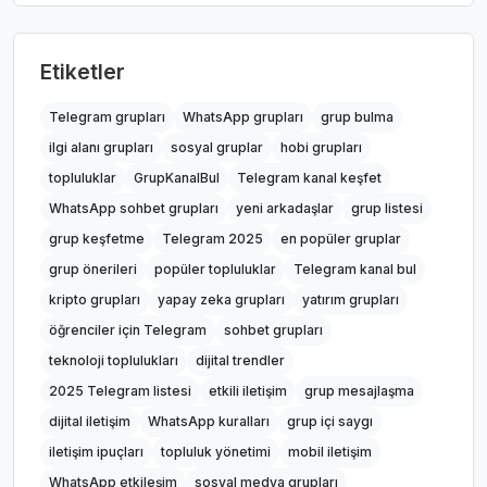
Etiketler
Telegram grupları
WhatsApp grupları
grup bulma
ilgi alanı grupları
sosyal gruplar
hobi grupları
topluluklar
GrupKanalBul
Telegram kanal keşfet
WhatsApp sohbet grupları
yeni arkadaşlar
grup listesi
grup keşfetme
Telegram 2025
en popüler gruplar
grup önerileri
popüler topluluklar
Telegram kanal bul
kripto grupları
yapay zeka grupları
yatırım grupları
öğrenciler için Telegram
sohbet grupları
teknoloji toplulukları
dijital trendler
2025 Telegram listesi
etkili iletişim
grup mesajlaşma
dijital iletişim
WhatsApp kuralları
grup içi saygı
iletişim ipuçları
topluluk yönetimi
mobil iletişim
WhatsApp etkileşim
sosyal medya grupları