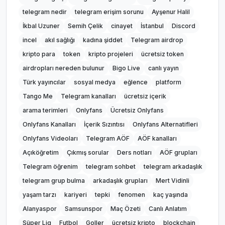
telegram nedir
telegram erişim sorunu
Ayşenur Halil
İkbal Uzuner
Semih Çelik
cinayet
İstanbul
Discord
incel
akıl sağlığı
kadına şiddet
Telegram airdrop
kripto para
token
kripto projeleri
ücretsiz token
airdropları nereden bulunur
Bigo Live
canlı yayın
Türk yayıncılar
sosyal medya
eğlence
platform
Tango Me
Telegram kanalları
ücretsiz içerik
arama terimleri
Onlyfans
Ücretsiz Onlyfans
Onlyfans Kanalları
İçerik Sızıntısı
Onlyfans Alternatifleri
Onlyfans Videoları
Telegram AÖF
AÖF kanalları
Açıköğretim
Çıkmış sorular
Ders notları
AÖF grupları
Telegram öğrenim
telegram sohbet
telegram arkadaşlık
telegram grup bulma
arkadaşlık grupları
Mert Vidinli
yaşam tarzı
kariyeri
tepki
fenomen
kaç yaşında
Alanyaspor
Samsunspor
Maç Özeti
Canlı Anlatım
Süper Lig
Futbol
Goller
ücretsiz kripto
blockchain