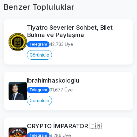
Benzer Topluluklar
Tiyatro Severler Sohbet, Bilet
Bulma ve Paylaşma
42,733 Üye
Telegram
Görüntüle
ibrahimhaskologlu
91,677 Üye
Telegram
Görüntüle
CRYPTO İMPARATOR 🇹🇷
9,286 Üye
Telegram