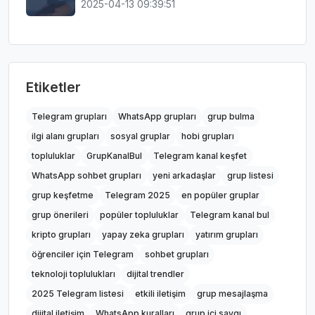
2025-04-13 09:39:51
Etiketler
Telegram grupları
WhatsApp grupları
grup bulma
ilgi alanı grupları
sosyal gruplar
hobi grupları
topluluklar
GrupKanalBul
Telegram kanal keşfet
WhatsApp sohbet grupları
yeni arkadaşlar
grup listesi
grup keşfetme
Telegram 2025
en popüler gruplar
grup önerileri
popüler topluluklar
Telegram kanal bul
kripto grupları
yapay zeka grupları
yatırım grupları
öğrenciler için Telegram
sohbet grupları
teknoloji toplulukları
dijital trendler
2025 Telegram listesi
etkili iletişim
grup mesajlaşma
dijital iletişim
WhatsApp kuralları
grup içi saygı