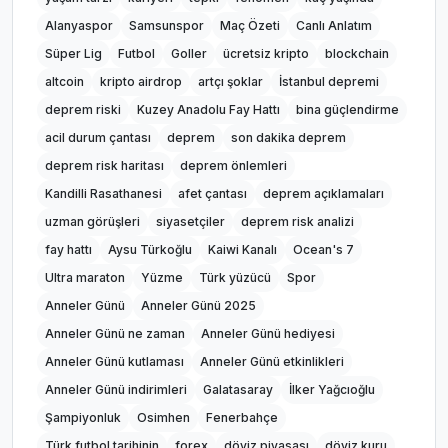
Alanyaspor
Samsunspor
Maç Özeti
Canlı Anlatım
Süper Lig
Futbol
Goller
ücretsiz kripto
blockchain
altcoin
kripto airdrop
artçı şoklar
İstanbul depremi
deprem riski
Kuzey Anadolu Fay Hattı
bina güçlendirme
acil durum çantası
deprem
son dakika deprem
deprem risk haritası
deprem önlemleri
Kandilli Rasathanesi
afet çantası
deprem açıklamaları
uzman görüşleri
siyasetçiler
deprem risk analizi
fay hattı
Aysu Türkoğlu
Kaiwi Kanalı
Ocean's 7
Ultra maraton
Yüzme
Türk yüzücü
Spor
Anneler Günü
Anneler Günü 2025
Anneler Günü ne zaman
Anneler Günü hediyesi
Anneler Günü kutlaması
Anneler Günü etkinlikleri
Anneler Günü indirimleri
Galatasaray
İlker Yağcıoğlu
Şampiyonluk
Osimhen
Fenerbahçe
Türk futbol tarihinin
forex
döviz piyasası
döviz kuru