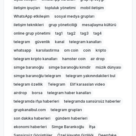
iletişim ipuçları
topluluk yönetimi
mobil iletişim
WhatsApp etkileşim
sosyal medya grupları
iletişim teknikleri
grup yöneticiliği
mesajlaşma kültürü
online grup yönetimi
tag1
tag2
tag3
tag4
telegram
güvenlik
kanal
telegram kanalları
whatsapp
karsilastirma
om coin
coin
kripto
telegram kripto kanalları
hamster coin
air drop
simge baranoğlu
simge baranoğlu kimdir
müzik dünyası
simge baranoğlu telegram
telegram yakınındakileri bul
telegram özellik
Telegram
Elif karaaslan video
airdrop
borsa
telegram haber kanalları
telegramda ifşa haberleri
telegramda sansürsüz haberler
grupkanalbul.com
telegram grupları
son dakika haberleri
gündem haberleri
ekonomi haberleri
Simge Barankoğlu
İfşa
Sansürsüz Görüntüler
Özel Hayatın Gizliliği
Deepfake