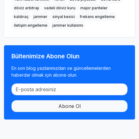
döviz arbitrajı
vadeli döviz kuru
major pariteler
kaldıraç
jammer
sinyal kesici
frekans engelleme
iletişim engelleme
jammer kullanımı
Bültenimize Abone Olun
En son blog yazılarımızdan ve güncellemelerden
haberdar olmak için abone olun.
Abone Ol