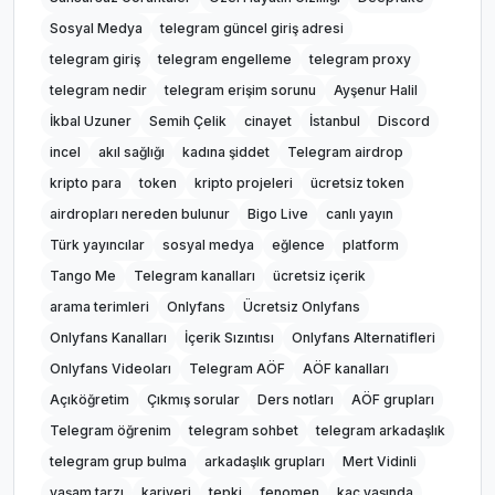
Sosyal Medya
telegram güncel giriş adresi
telegram giriş
telegram engelleme
telegram proxy
telegram nedir
telegram erişim sorunu
Ayşenur Halil
İkbal Uzuner
Semih Çelik
cinayet
İstanbul
Discord
incel
akıl sağlığı
kadına şiddet
Telegram airdrop
kripto para
token
kripto projeleri
ücretsiz token
airdropları nereden bulunur
Bigo Live
canlı yayın
Türk yayıncılar
sosyal medya
eğlence
platform
Tango Me
Telegram kanalları
ücretsiz içerik
arama terimleri
Onlyfans
Ücretsiz Onlyfans
Onlyfans Kanalları
İçerik Sızıntısı
Onlyfans Alternatifleri
Onlyfans Videoları
Telegram AÖF
AÖF kanalları
Açıköğretim
Çıkmış sorular
Ders notları
AÖF grupları
Telegram öğrenim
telegram sohbet
telegram arkadaşlık
telegram grup bulma
arkadaşlık grupları
Mert Vidinli
yaşam tarzı
kariyeri
tepki
fenomen
kaç yaşında